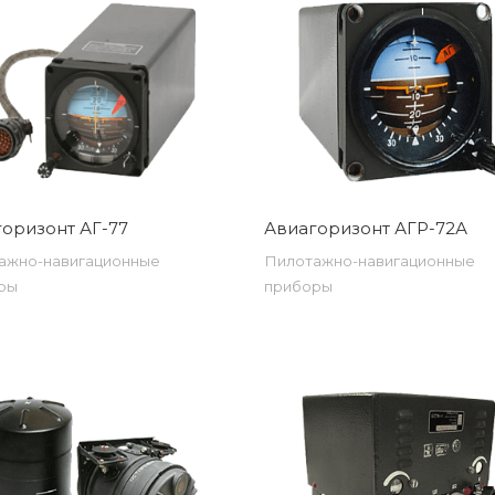
оризонт АГ-77
Авиагоризонт АГР-72А
ажно-навигационные
Пилотажно-навигационные
ры
приборы