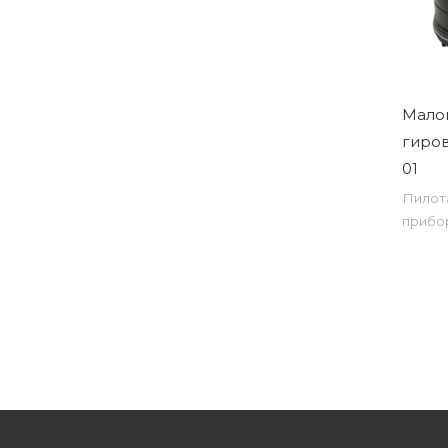
Мало
гиров
01
Пилот
прибо