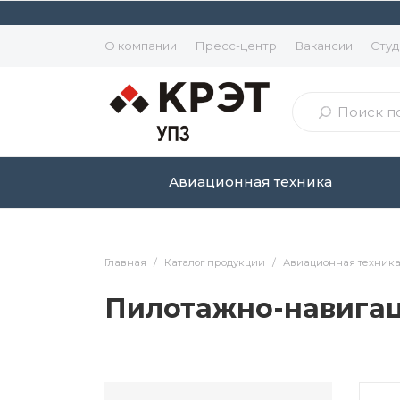
О компании
Пресс-центр
Вакансии
Студ
Авиационная техника
Главная
/
Каталог продукции
/
Авиационная техник
Пилотажно-навига