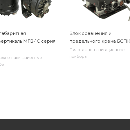
габаритная
Блок сравнения и
ертикаль МГВ-1С серия
предельного крена БСП
Пилотажно-навигационные
приборы
ажно-навигационные
ры