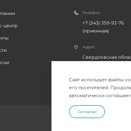
Телефон
мпании
+7 (343) 359-93-76
с-центр
(приемная)
акты
Адрес
сти
Свердловская облас
нсии
Сысертский район,
промзона 25 км.
Сайт использует файлы co
Челябинского тракт
его посетителей. Продол
автоматически соглашает
Согласен