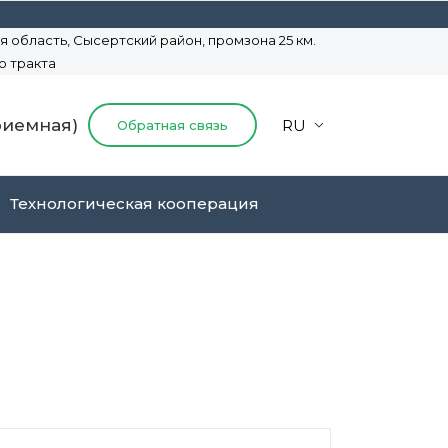
 область, Сысертский район,
промзона 25 км.
о тракта
приемная)
RU
Обратная связь
Технологическая кооперация