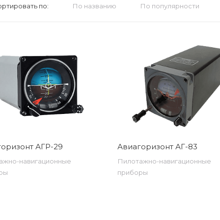
ортировать по:
По названию
По популярности
оризонт АГР-29
Авиагоризонт АГ-83
ажно-навигационные
Пилотажно-навигационные
ры
приборы