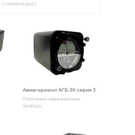
Стоимость (руб.)
Авиагоризонт АГБ-3К серия 3
Пилотажно-навигационные
приборы