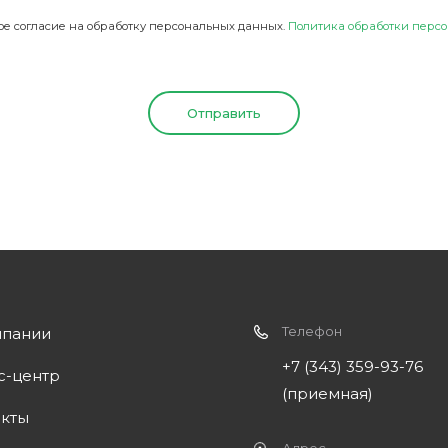
ое согласие на обработку персональных данных.
Политика обработки перс
Телефон
мпании
+7 (343) 359-93-76
с-центр
(приемная)
акты