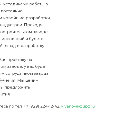
и методиками работы в
 постоянно
м новейшие разработки,
 индустрии. Проходя
ростроительном заводе,
е инноваций и будете
й вклад в разработку
дя практику на
м заводе, у вас будет
ым сотрудником завода
бучения. Мы ценим
вы предложить
ития.
сь по тел. +7 (929) 224-12-42,
v.ivanova@upz.ru