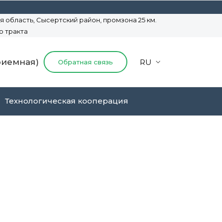
 область, Сысертский район,
промзона 25 км.
о тракта
приемная)
RU
Обратная связь
Технологическая кооперация