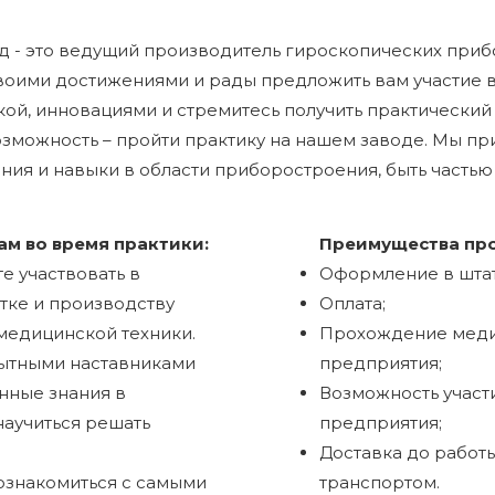
д - это ведущий производитель гироскопических приб
воими достижениями и рады предложить вам участие 
кой, инновациями и стремитесь получить практический
зможность – пройти практику на нашем заводе. Мы пр
ния и навыки в области приборостроения, быть часть
м во время практики:
Преимущества про
е участвовать в
Оформление в штат
тке и производству
Оплата;
медицинской техники.
Прохождение медиц
пытными наставниками
предприятия;
нные знания в
Возможность участ
научиться решать
предприятия;
Доставка до работ
ознакомиться с самыми
транспортом.