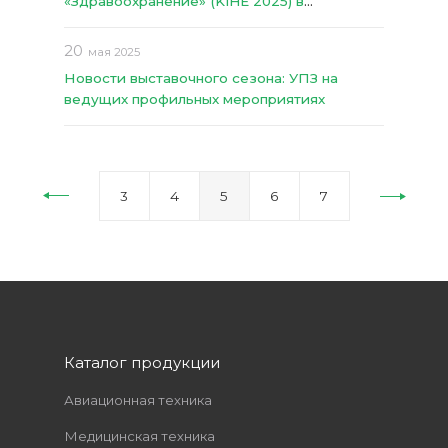
«Здравоохранение» (KIHE 2025) в
Казахстане
20
мая 2025
Новости выставочного сезона: УПЗ на
ведущих профильных мероприятиях
3
4
5
6
7
Каталог продукции
Авиационная техника
Медицинская техника