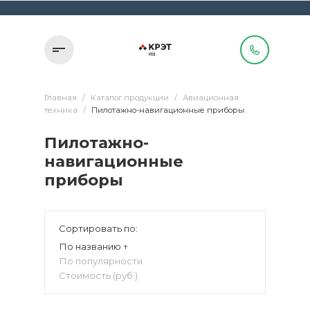
Главная
/
Каталог продукции
/
Авиационная
техника
/
Пилотажно-навигационные приборы
Пилотажно-
навигационные
приборы
Сортировать по:
По названию ↑
По популярности
Стоимость (руб.)